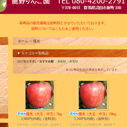
各商品の販売価格は送料別とさせていただいております。
送料についてはこちらをご参照ください。
ホーム
＞
陽光
▼ カテゴリー別商品
[並び順を変更]
・おすすめ順
・価格順
・新着順
全 [2] 商品中 [1-2] 商品を表示しています。
陽光（大玉・中玉）5kg
陽光（大玉・中玉）10kg
2,900円(内税)（送料別）
5,500円(内税)（送料別）
10月中旬～11月中旬出荷 販売終了
10月中旬～11月中旬出荷 販売終了