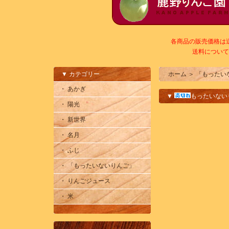
各商品の販売価格は
送料について
▼ カテゴリー
ホーム
＞
「もったい
・ あかぎ
▼
もったいないり
・ 陽光
・ 新世界
・ 名月
・ ふじ
・ 「もったいないりんご」
・ りんごジュース
・ 米