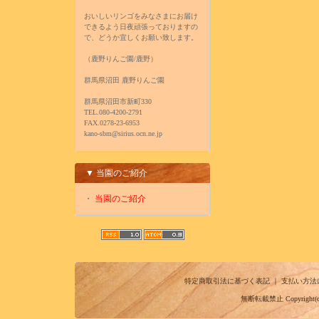
おいしいリンゴをみなさまにお届け
できるよう日夜頑張っておりますの
で、どうか宜しくお願い致します。
（鹿野りんご園/鹿野）
群馬県沼田 鹿野りんご園
群馬県沼田市新町330
TEL.080-4200-2791
FAX.0278-23-6953
kano-sbm@sirius.ocn.ne.jp
▼ 当園のご紹介
・
当園のご紹介
特定商取引法に基づく表記
｜
支払い方法
無断転載禁止 Copyright(c) 20