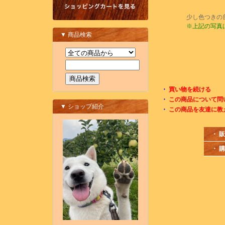
少し色つきの
※上記の写真
▼ 商品検索
・
買い物を続ける
・
この商品について問
▼ ショップ紹介
・
この商品を友達に教
・ 
・ 