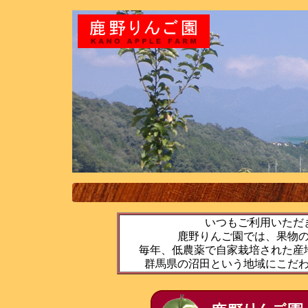
いつもご利用いただ
鹿野りんご園では、果物
毎年、低農薬で自家栽培された産
群馬県の沼田という地域にこだ